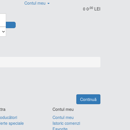
Contul meu
,00
0
0
LEI
Continuă
tra
Contul meu
oducători
Contul meu
erte speciale
Istoric comenzi
Favorite