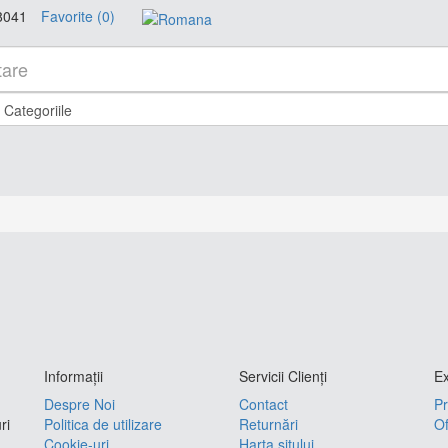
8041
Favorite (0)
Informaţii
Servicii Clienţi
Ex
Despre Noi
Contact
Pr
ri
Politica de utilizare
Returnări
Of
Cookie-uri
Harta sitului