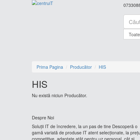
073308
Prima Pagina
Producător
HIS
HIS
Nu există niciun Producător.
Despre Noi
Soluții IT de încredere, la un pas de tine Descoperă o
gamă variată de produse IT atent selecționate, la prețu
competitive, adaptate atât pentru uz personal, cât și