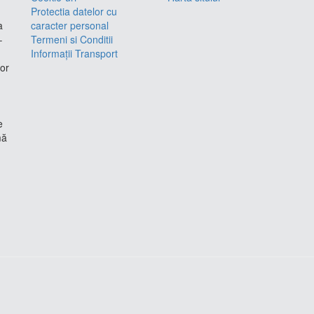
Protectia datelor cu
a
caracter personal
–
Termeni si Conditii
Informații Transport
lor
e
mă