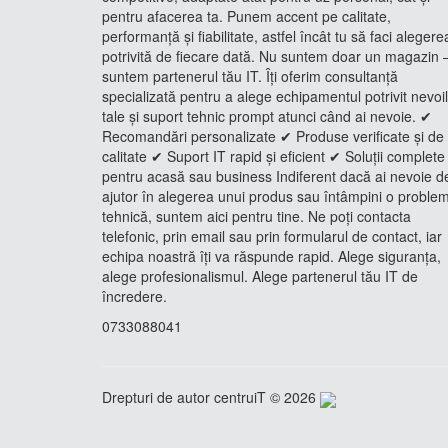
pentru afacerea ta. Punem accent pe calitate,
performanță și fiabilitate, astfel încât tu să faci alegere
potrivită de fiecare dată. Nu suntem doar un magazin 
suntem partenerul tău IT. Îți oferim consultanță
specializată pentru a alege echipamentul potrivit nevoi
tale și suport tehnic prompt atunci când ai nevoie. ✔
Recomandări personalizate ✔ Produse verificate și de
calitate ✔ Suport IT rapid și eficient ✔ Soluții complete
pentru acasă sau business Indiferent dacă ai nevoie d
ajutor în alegerea unui produs sau întâmpini o proble
tehnică, suntem aici pentru tine. Ne poți contacta
telefonic, prin email sau prin formularul de contact, iar
echipa noastră îți va răspunde rapid. Alege siguranța,
alege profesionalismul. Alege partenerul tău IT de
încredere.
0733088041
Drepturi de autor centruiT © 2026