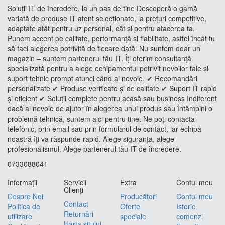
Soluții IT de încredere, la un pas de tine Descoperă o gamă
variată de produse IT atent selecționate, la prețuri competitive,
adaptate atât pentru uz personal, cât și pentru afacerea ta.
Punem accent pe calitate, performanță și fiabilitate, astfel încât tu
să faci alegerea potrivită de fiecare dată. Nu suntem doar un
magazin – suntem partenerul tău IT. Îți oferim consultanță
specializată pentru a alege echipamentul potrivit nevoilor tale și
suport tehnic prompt atunci când ai nevoie. ✔ Recomandări
personalizate ✔ Produse verificate și de calitate ✔ Suport IT rapid
și eficient ✔ Soluții complete pentru acasă sau business Indiferent
dacă ai nevoie de ajutor în alegerea unui produs sau întâmpini o
problemă tehnică, suntem aici pentru tine. Ne poți contacta
telefonic, prin email sau prin formularul de contact, iar echipa
noastră îți va răspunde rapid. Alege siguranța, alege
profesionalismul. Alege partenerul tău IT de încredere.
0733088041
Informaţii
Servicii
Extra
Contul meu
Clienţi
Despre Noi
Producători
Contul meu
Contact
Politica de
Oferte
Istoric
Returnări
utilizare
speciale
comenzi
Harta sitului