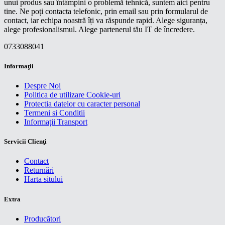
unui produs sau întâmpini o problemă tehnică, suntem aici pentru
tine. Ne poți contacta telefonic, prin email sau prin formularul de
contact, iar echipa noastră îți va răspunde rapid. Alege siguranța,
alege profesionalismul. Alege partenerul tău IT de încredere.
0733088041
Informaţii
Despre Noi
Politica de utilizare Cookie-uri
Protectia datelor cu caracter personal
Termeni si Conditii
Informații Transport
Servicii Clienţi
Contact
Returnări
Harta sitului
Extra
Producători