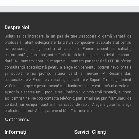
Despre Noi
Soluții IT de încredere, la un pas de tine Descoperă o gamă variată de
produse IT atent selecționate, la prețuri competitive, adaptate atât pentru
uz personal, cât și pentru afacerea ta. Punem accent pe calitate,
performanță și fiabilitate, astfel încât tu să faci alegerea potrivită de fiecare
dată. Nu suntem doar un magazin – suntem partenerul tău IT. Îți oferim
consultanță specializată pentru a alege echipamentul potrivit nevoilor tale
și suport tehnic prompt atunci când ai nevoie. ✔ Recomandări
personalizate ✔ Produse verificate și de calitate ✔ Suport IT rapid și eficient
✔ Soluții complete pentru acasă sau business Indiferent dacă ai nevoie de
ajutor în alegerea unui produs sau întâmpini o problemă tehnică, suntem
aici pentru tine. Ne poți contacta telefonic, prin email sau prin formularul de
contact, iar echipa noastră îți va răspunde rapid. Alege siguranța, alege
profesionalismul. Alege partenerul tău IT de încredere.
0733088041
Informaţii
Servicii Clienţi