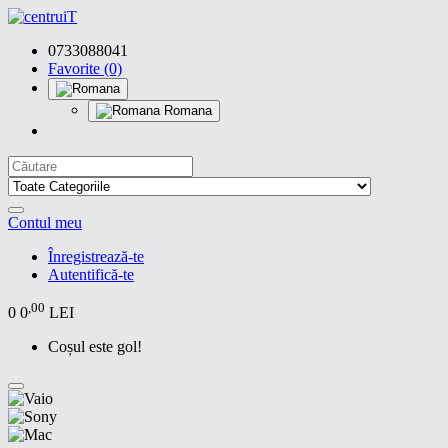
0733088041
Favorite (0)
Romana
Contul meu
Înregistrează-te
Autentifică-te
,00
0
0
LEI
Coșul este gol!