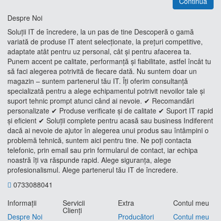
Continuă
Despre Noi
Soluții IT de încredere, la un pas de tine Descoperă o gamă
variată de produse IT atent selecționate, la prețuri competitive,
adaptate atât pentru uz personal, cât și pentru afacerea ta.
Punem accent pe calitate, performanță și fiabilitate, astfel încât tu
să faci alegerea potrivită de fiecare dată. Nu suntem doar un
magazin – suntem partenerul tău IT. Îți oferim consultanță
specializată pentru a alege echipamentul potrivit nevoilor tale și
suport tehnic prompt atunci când ai nevoie. ✔ Recomandări
personalizate ✔ Produse verificate și de calitate ✔ Suport IT rapid
și eficient ✔ Soluții complete pentru acasă sau business Indiferent
dacă ai nevoie de ajutor în alegerea unui produs sau întâmpini o
problemă tehnică, suntem aici pentru tine. Ne poți contacta
telefonic, prin email sau prin formularul de contact, iar echipa
noastră îți va răspunde rapid. Alege siguranța, alege
profesionalismul. Alege partenerul tău IT de încredere.
0733088041
Informaţii
Servicii
Extra
Contul meu
Clienţi
Despre Noi
Producători
Contul meu