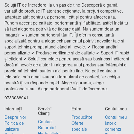
Soluții IT de încredere, la un pas de tine Descoperă o gamă
variată de produse IT atent selecționate, la prețuri competitive,
adaptate atât pentru uz personal, cât și pentru afacerea ta.
Punem accent pe calitate, performanță și fiabilitate, astfel încât tu
să faci alegerea potrivită de fiecare dată. Nu suntem doar un
magazin – suntem partenerul tău IT. Îți oferim consultanță
specializată pentru a alege echipamentul potrivit nevoilor tale și
suport tehnic prompt atunci când ai nevoie. ✔ Recomandări
personalizate ✔ Produse verificate și de calitate ✔ Suport IT rapid
și eficient ✔ Soluții complete pentru acasă sau business Indiferent
dacă ai nevoie de ajutor în alegerea unui produs sau întâmpini o
problemă tehnică, suntem aici pentru tine. Ne poți contacta
telefonic, prin email sau prin formularul de contact, iar echipa
noastră îți va răspunde rapid. Alege siguranța, alege
profesionalismul. Alege partenerul tău IT de încredere.
0733088041
Informaţii
Servicii
Extra
Contul meu
Clienţi
Despre Noi
Producători
Contul meu
Contact
Politica de
Oferte
Istoric
Returnări
utilizare
speciale
comenzi
Harta sitului