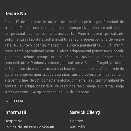
Despre Noi
Soluții IT de încredere, la un pas de tine Descoperă o gamă variată de
produse IT atent selecționate, la prețuri competitive, adaptate atât pentru
uz personal, cât și pentru afacerea ta. Punem accent pe calitate,
performanță și fiabilitate, astfel încât tu să faci alegerea potrivită de fiecare
dată. Nu suntem doar un magazin – suntem partenerul tău IT. Îți oferim
consultanță specializată pentru a alege echipamentul potrivit nevoilor tale
și suport tehnic prompt atunci când ai nevoie. ✔ Recomandări
personalizate ✔ Produse verificate și de calitate ✔ Suport IT rapid și eficient
✔ Soluții complete pentru acasă sau business Indiferent dacă ai nevoie de
ajutor în alegerea unui produs sau întâmpini o problemă tehnică, suntem
aici pentru tine. Ne poți contacta telefonic, prin email sau prin formularul de
contact, iar echipa noastră îți va răspunde rapid. Alege siguranța, alege
profesionalismul. Alege partenerul tău IT de încredere.
0733088041
Informaţii
Servicii Clienţi
Despre Noi
Contact
Politica de utilizare Cookie-uri
Returnări