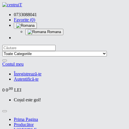
0733088041
Favorite (0)
Romana
Contul meu
Înregistrează-te
Autentifică-te
,00
0
0
LEI
Coșul este gol!
Prima Pagina
Producător