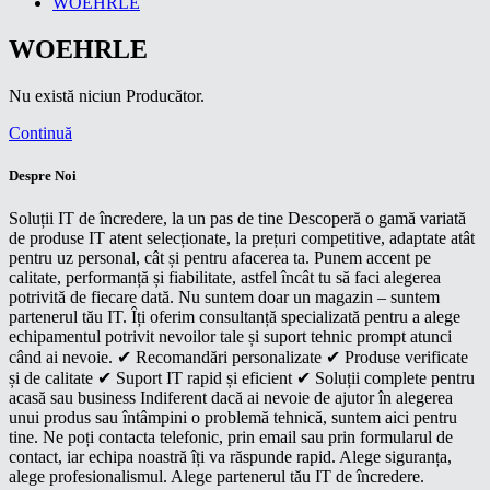
WOEHRLE
WOEHRLE
Nu există niciun Producător.
Continuă
Despre Noi
Soluții IT de încredere, la un pas de tine Descoperă o gamă variată
de produse IT atent selecționate, la prețuri competitive, adaptate atât
pentru uz personal, cât și pentru afacerea ta. Punem accent pe
calitate, performanță și fiabilitate, astfel încât tu să faci alegerea
potrivită de fiecare dată. Nu suntem doar un magazin – suntem
partenerul tău IT. Îți oferim consultanță specializată pentru a alege
echipamentul potrivit nevoilor tale și suport tehnic prompt atunci
când ai nevoie. ✔ Recomandări personalizate ✔ Produse verificate
și de calitate ✔ Suport IT rapid și eficient ✔ Soluții complete pentru
acasă sau business Indiferent dacă ai nevoie de ajutor în alegerea
unui produs sau întâmpini o problemă tehnică, suntem aici pentru
tine. Ne poți contacta telefonic, prin email sau prin formularul de
contact, iar echipa noastră îți va răspunde rapid. Alege siguranța,
alege profesionalismul. Alege partenerul tău IT de încredere.