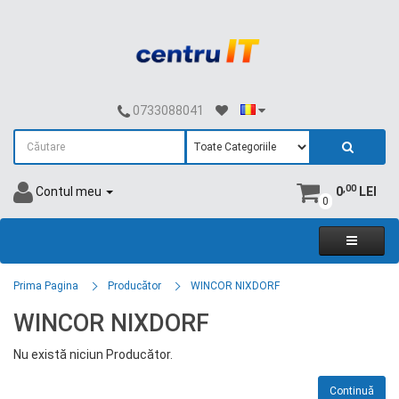
0733088041
,00
Contul meu
0
LEI
0
Prima Pagina
Producător
WINCOR NIXDORF
WINCOR NIXDORF
Nu există niciun Producător.
Continuă