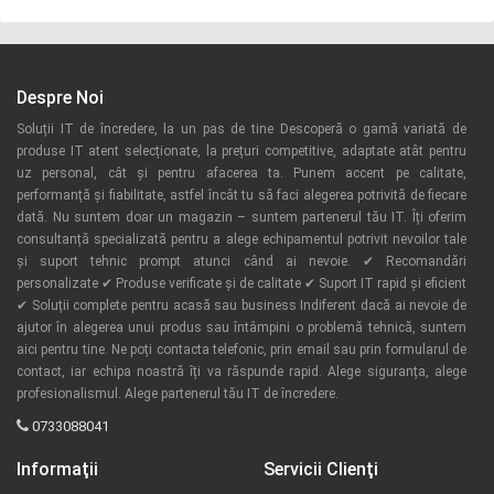
Despre Noi
Soluții IT de încredere, la un pas de tine Descoperă o gamă variată de
produse IT atent selecționate, la prețuri competitive, adaptate atât pentru
uz personal, cât și pentru afacerea ta. Punem accent pe calitate,
performanță și fiabilitate, astfel încât tu să faci alegerea potrivită de fiecare
dată. Nu suntem doar un magazin – suntem partenerul tău IT. Îți oferim
consultanță specializată pentru a alege echipamentul potrivit nevoilor tale
și suport tehnic prompt atunci când ai nevoie. ✔ Recomandări
personalizate ✔ Produse verificate și de calitate ✔ Suport IT rapid și eficient
✔ Soluții complete pentru acasă sau business Indiferent dacă ai nevoie de
ajutor în alegerea unui produs sau întâmpini o problemă tehnică, suntem
aici pentru tine. Ne poți contacta telefonic, prin email sau prin formularul de
contact, iar echipa noastră îți va răspunde rapid. Alege siguranța, alege
profesionalismul. Alege partenerul tău IT de încredere.
0733088041
Informaţii
Servicii Clienţi