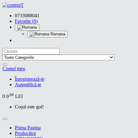
0733088041
Favorite (0)
Romana
Contul meu
Înregistrează-te
Autentifică-te
,00
0
0
LEI
Coșul este gol!
Prima Pagina
Producător