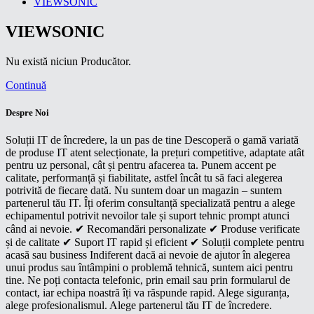
VIEWSONIC
VIEWSONIC
Nu există niciun Producător.
Continuă
Despre Noi
Soluții IT de încredere, la un pas de tine Descoperă o gamă variată
de produse IT atent selecționate, la prețuri competitive, adaptate atât
pentru uz personal, cât și pentru afacerea ta. Punem accent pe
calitate, performanță și fiabilitate, astfel încât tu să faci alegerea
potrivită de fiecare dată. Nu suntem doar un magazin – suntem
partenerul tău IT. Îți oferim consultanță specializată pentru a alege
echipamentul potrivit nevoilor tale și suport tehnic prompt atunci
când ai nevoie. ✔ Recomandări personalizate ✔ Produse verificate
și de calitate ✔ Suport IT rapid și eficient ✔ Soluții complete pentru
acasă sau business Indiferent dacă ai nevoie de ajutor în alegerea
unui produs sau întâmpini o problemă tehnică, suntem aici pentru
tine. Ne poți contacta telefonic, prin email sau prin formularul de
contact, iar echipa noastră îți va răspunde rapid. Alege siguranța,
alege profesionalismul. Alege partenerul tău IT de încredere.