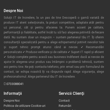
Despre Noi
Soluții IT de încredere, la un pas de tine Descoperă o gamă variată de
produse IT atent selecționate, la prețuri competitive, adaptate atât pentru
uz personal, cât și pentru afacerea ta. Punem accent pe calitate,
performanță și fiabilitate, astfel încât tu să faci alegerea potrivită de fiecare
dată. Nu suntem doar un magazin – suntem partenerul tău IT. Îți oferim
consultanță specializată pentru a alege echipamentul potrivit nevoilor tale
și suport tehnic prompt atunci când ai nevoie. ✔ Recomandări
personalizate ✔ Produse verificate și de calitate ✔ Suport IT rapid și eficient
✔ Soluții complete pentru acasă sau business Indiferent dacă ai nevoie de
ajutor în alegerea unui produs sau întâmpini o problemă tehnică, suntem
aici pentru tine. Ne poți contacta telefonic, prin email sau prin formularul de
contact, iar echipa noastră îți va răspunde rapid. Alege siguranța, alege
profesionalismul. Alege partenerul tău IT de încredere.
0733088041
Informaţii
Servicii Clienţi
Despre Noi
Contact
Politica de utilizare Cookie-uri
Returnări