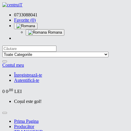
0733088041
Favorite (0)
Romana
Contul meu
Înregistrează-te
Autentifică-te
,00
0
0
LEI
Coșul este gol!
Prima Pagina
Producător