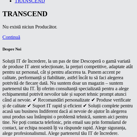
TRANSCEND
TRANSCEND
Nu există niciun Producător.
Continuă
Despre Noi
Soluții IT de încredere, la un pas de tine Descoperă o gamă variată
de produse IT atent selecționate, la prețuri competitive, adaptate atât
pentru uz personal, cât și pentru afacerea ta. Punem accent pe
calitate, performanță și fiabilitate, astfel încât tu să faci alegerea
potrivită de fiecare dată. Nu suntem doar un magazin – suntem
partenerul tău IT. Îți oferim consultanță specializată pentru a alege
echipamentul potrivit nevoilor tale și suport tehnic prompt atunci
când ai nevoie. ✔ Recomandări personalizate ✔ Produse verificate
și de calitate ✔ Suport IT rapid și eficient ✔ Soluții complete pentru
acasă sau business Indiferent dacă ai nevoie de ajutor în alegerea
unui produs sau întâmpini o problemă tehnică, suntem aici pentru
tine. Ne poți contacta telefonic, prin email sau prin formularul de
contact, iar echipa noastră îți va răspunde rapid. Alege siguranța,
alege profesionalismul. Alege partenerul tău IT de încredere.