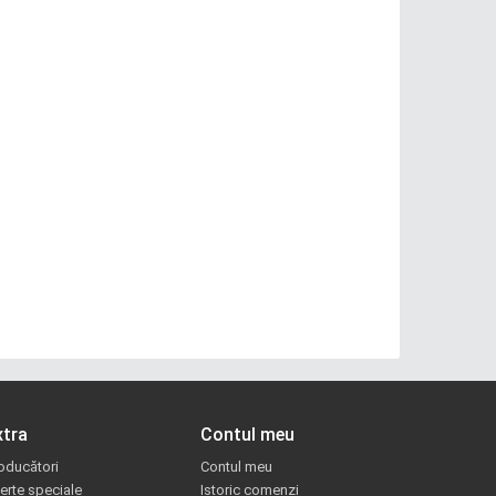
xtra
Contul meu
oducători
Contul meu
erte speciale
Istoric comenzi