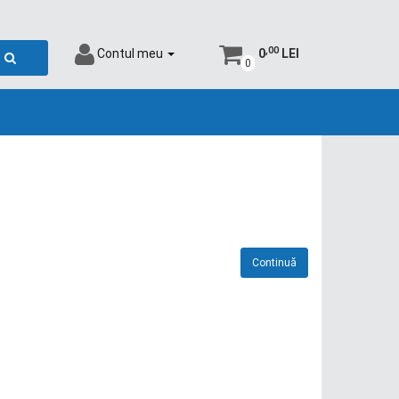
,00
Contul meu
0
LEI
0
Continuă