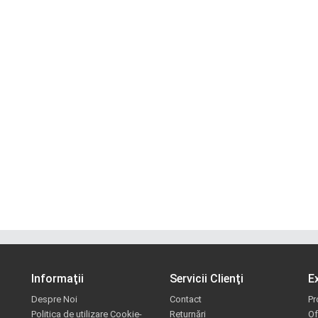
Informaţii
Servicii Clienţi
E
Despre Noi
Contact
Pr
Politica de utilizare Cookie-
Returnări
Of