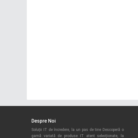
Despre Noi
Soluții IT de încredere, la un pas de tine Descoperă o
gamă variată de produse IT atent selecționate, la