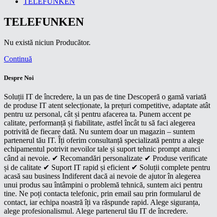
TELEFUNKEN
TELEFUNKEN
Nu există niciun Producător.
Continuă
Despre Noi
Soluții IT de încredere, la un pas de tine Descoperă o gamă variată
de produse IT atent selecționate, la prețuri competitive, adaptate atât
pentru uz personal, cât și pentru afacerea ta. Punem accent pe
calitate, performanță și fiabilitate, astfel încât tu să faci alegerea
potrivită de fiecare dată. Nu suntem doar un magazin – suntem
partenerul tău IT. Îți oferim consultanță specializată pentru a alege
echipamentul potrivit nevoilor tale și suport tehnic prompt atunci
când ai nevoie. ✔ Recomandări personalizate ✔ Produse verificate
și de calitate ✔ Suport IT rapid și eficient ✔ Soluții complete pentru
acasă sau business Indiferent dacă ai nevoie de ajutor în alegerea
unui produs sau întâmpini o problemă tehnică, suntem aici pentru
tine. Ne poți contacta telefonic, prin email sau prin formularul de
contact, iar echipa noastră îți va răspunde rapid. Alege siguranța,
alege profesionalismul. Alege partenerul tău IT de încredere.