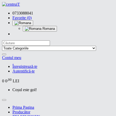
0733088041
Favorite (0)
Romana
Contul meu
Înregistrează-te
Autentifică-te
,00
0
0
LEI
Coșul este gol!
Prima Pagina
Producător