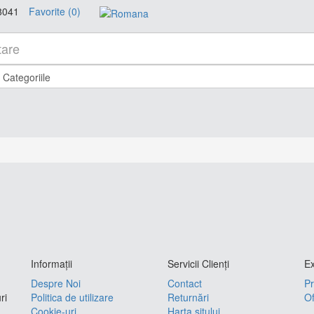
8041
Favorite (0)
Informaţii
Servicii Clienţi
Ex
Despre Noi
Contact
Pr
ri
Politica de utilizare
Returnări
Of
Cookie-uri
Harta sitului