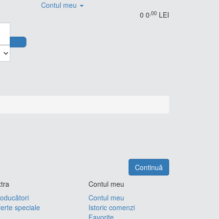
Contul meu
,00
0
0
LEI
Continuă
tra
Contul meu
oducători
Contul meu
erte speciale
Istoric comenzi
Favorite