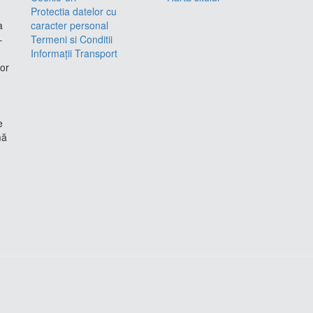
Protectia datelor cu
a
caracter personal
–
Termeni si Conditii
Informații Transport
lor
e
mă