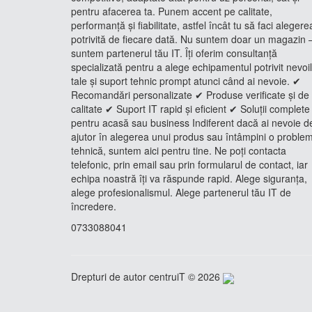
pentru afacerea ta. Punem accent pe calitate,
performanță și fiabilitate, astfel încât tu să faci alegere
potrivită de fiecare dată. Nu suntem doar un magazin 
suntem partenerul tău IT. Îți oferim consultanță
specializată pentru a alege echipamentul potrivit nevoi
tale și suport tehnic prompt atunci când ai nevoie. ✔
Recomandări personalizate ✔ Produse verificate și de
calitate ✔ Suport IT rapid și eficient ✔ Soluții complete
pentru acasă sau business Indiferent dacă ai nevoie d
ajutor în alegerea unui produs sau întâmpini o proble
tehnică, suntem aici pentru tine. Ne poți contacta
telefonic, prin email sau prin formularul de contact, iar
echipa noastră îți va răspunde rapid. Alege siguranța,
alege profesionalismul. Alege partenerul tău IT de
încredere.
0733088041
Drepturi de autor centruiT © 2026