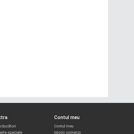
xtra
Contul meu
oducători
Contul meu
erte speciale
Istoric comenzi