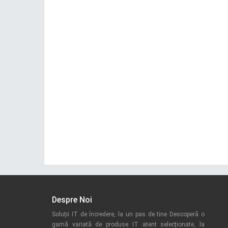
Despre Noi
Soluții IT de încredere, la un pas de tine Descoperă o
gamă variată de produse IT atent selecționate, la