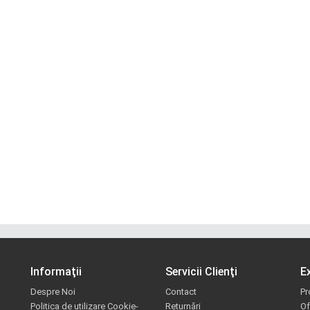
Informaţii
Servicii Clienţi
E
Despre Noi
Contact
Pr
Politica de utilizare Cookie-
Returnări
Of