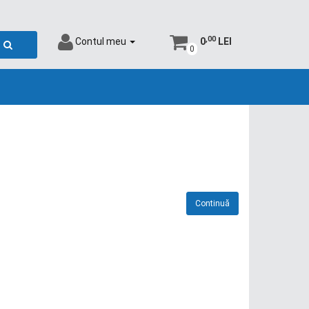
,00
Contul meu
0
LEI
0
Continuă