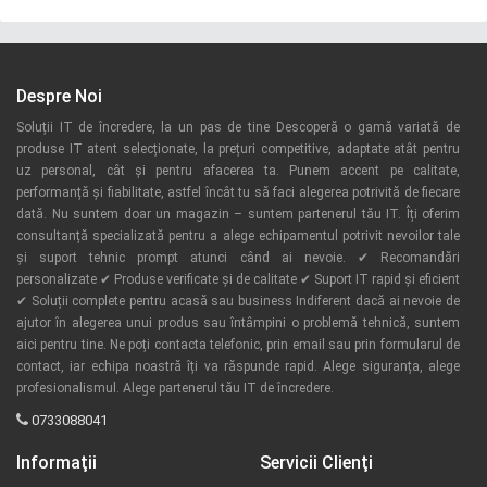
Despre Noi
Soluții IT de încredere, la un pas de tine Descoperă o gamă variată de
produse IT atent selecționate, la prețuri competitive, adaptate atât pentru
uz personal, cât și pentru afacerea ta. Punem accent pe calitate,
performanță și fiabilitate, astfel încât tu să faci alegerea potrivită de fiecare
dată. Nu suntem doar un magazin – suntem partenerul tău IT. Îți oferim
consultanță specializată pentru a alege echipamentul potrivit nevoilor tale
și suport tehnic prompt atunci când ai nevoie. ✔ Recomandări
personalizate ✔ Produse verificate și de calitate ✔ Suport IT rapid și eficient
✔ Soluții complete pentru acasă sau business Indiferent dacă ai nevoie de
ajutor în alegerea unui produs sau întâmpini o problemă tehnică, suntem
aici pentru tine. Ne poți contacta telefonic, prin email sau prin formularul de
contact, iar echipa noastră îți va răspunde rapid. Alege siguranța, alege
profesionalismul. Alege partenerul tău IT de încredere.
0733088041
Informaţii
Servicii Clienţi