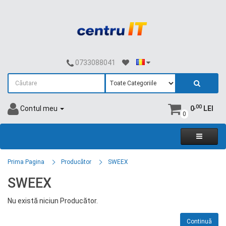
0733088041
,00
Contul meu
0
LEI
0
Prima Pagina
Producător
SWEEX
SWEEX
Nu există niciun Producător.
Continuă