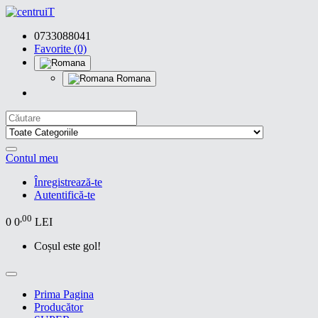
0733088041
Favorite (0)
Romana
Contul meu
Înregistrează-te
Autentifică-te
,00
0
0
LEI
Coșul este gol!
Prima Pagina
Producător