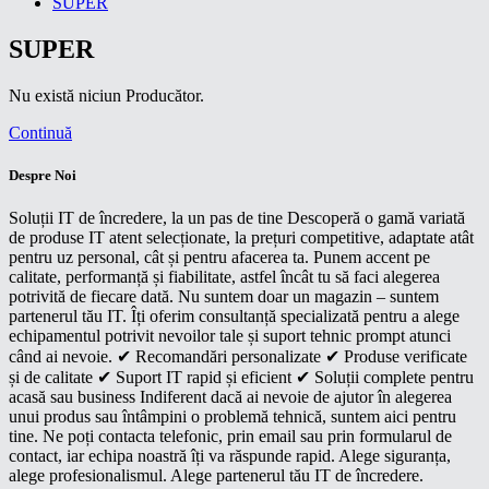
SUPER
SUPER
Nu există niciun Producător.
Continuă
Despre Noi
Soluții IT de încredere, la un pas de tine Descoperă o gamă variată
de produse IT atent selecționate, la prețuri competitive, adaptate atât
pentru uz personal, cât și pentru afacerea ta. Punem accent pe
calitate, performanță și fiabilitate, astfel încât tu să faci alegerea
potrivită de fiecare dată. Nu suntem doar un magazin – suntem
partenerul tău IT. Îți oferim consultanță specializată pentru a alege
echipamentul potrivit nevoilor tale și suport tehnic prompt atunci
când ai nevoie. ✔ Recomandări personalizate ✔ Produse verificate
și de calitate ✔ Suport IT rapid și eficient ✔ Soluții complete pentru
acasă sau business Indiferent dacă ai nevoie de ajutor în alegerea
unui produs sau întâmpini o problemă tehnică, suntem aici pentru
tine. Ne poți contacta telefonic, prin email sau prin formularul de
contact, iar echipa noastră îți va răspunde rapid. Alege siguranța,
alege profesionalismul. Alege partenerul tău IT de încredere.