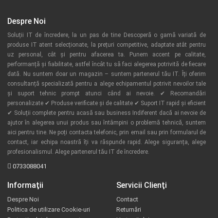
Despre Noi
Soluții IT de încredere, la un pas de tine Descoperă o gamă variată de
produse IT atent selecționate, la prețuri competitive, adaptate atât pentru
uz personal, cât și pentru afacerea ta. Punem accent pe calitate,
performanță și fiabilitate, astfel încât tu să faci alegerea potrivită de fiecare
dată. Nu suntem doar un magazin – suntem partenerul tău IT. Îți oferim
consultanță specializată pentru a alege echipamentul potrivit nevoilor tale
și suport tehnic prompt atunci când ai nevoie. ✔ Recomandări
personalizate ✔ Produse verificate și de calitate ✔ Suport IT rapid și eficient
✔ Soluții complete pentru acasă sau business Indiferent dacă ai nevoie de
ajutor în alegerea unui produs sau întâmpini o problemă tehnică, suntem
aici pentru tine. Ne poți contacta telefonic, prin email sau prin formularul de
contact, iar echipa noastră îți va răspunde rapid. Alege siguranța, alege
profesionalismul. Alege partenerul tău IT de încredere.
0733088041
Informaţii
Servicii Clienţi
Despre Noi
Contact
Politica de utilizare Cookie-uri
Returnări