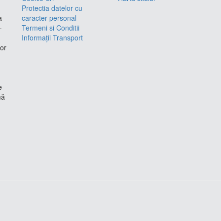
Protectia datelor cu
a
caracter personal
–
Termeni si Conditii
Informații Transport
lor
e
mă