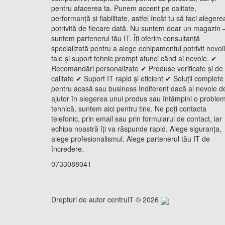
pentru afacerea ta. Punem accent pe calitate,
performanță și fiabilitate, astfel încât tu să faci alegere
potrivită de fiecare dată. Nu suntem doar un magazin 
suntem partenerul tău IT. Îți oferim consultanță
specializată pentru a alege echipamentul potrivit nevoi
tale și suport tehnic prompt atunci când ai nevoie. ✔
Recomandări personalizate ✔ Produse verificate și de
calitate ✔ Suport IT rapid și eficient ✔ Soluții complete
pentru acasă sau business Indiferent dacă ai nevoie d
ajutor în alegerea unui produs sau întâmpini o proble
tehnică, suntem aici pentru tine. Ne poți contacta
telefonic, prin email sau prin formularul de contact, iar
echipa noastră îți va răspunde rapid. Alege siguranța,
alege profesionalismul. Alege partenerul tău IT de
încredere.
0733088041
Drepturi de autor centruiT © 2026