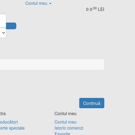
Contul meu
,00
0
0
LEI
Continuă
tra
Contul meu
oducători
Contul meu
erte speciale
Istoric comenzi
Favorite