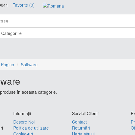
8041
Favorite (0)
 Pagina
Software
tware
produse în această categorie.
Informaţii
Servicii Clienţi
Ex
Despre Noi
Contact
Pr
ri
Politica de utilizare
Returnări
Of
Cookie-uri
Harta sitului