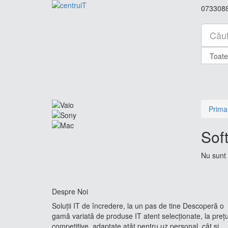
073308
Prima
Sof
Nu sunt 
Despre Noi
Soluții IT de încredere, la un pas de tine Descoperă o
gamă variată de produse IT atent selecționate, la prețu
competitive, adaptate atât pentru uz personal, cât și