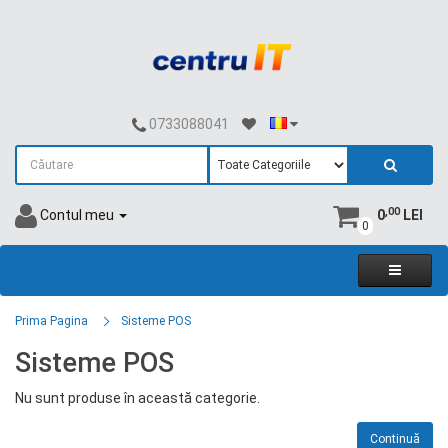
0733088041
,00
Contul meu
0
LEI
0
Prima Pagina
Sisteme POS
Sisteme POS
Nu sunt produse în această categorie.
Continuă