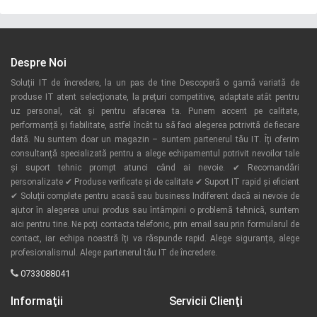
Despre Noi
Soluții IT de încredere, la un pas de tine Descoperă o gamă variată de
produse IT atent selecționate, la prețuri competitive, adaptate atât pentru
uz personal, cât și pentru afacerea ta. Punem accent pe calitate,
performanță și fiabilitate, astfel încât tu să faci alegerea potrivită de fiecare
dată. Nu suntem doar un magazin – suntem partenerul tău IT. Îți oferim
consultanță specializată pentru a alege echipamentul potrivit nevoilor tale
și suport tehnic prompt atunci când ai nevoie. ✔ Recomandări
personalizate ✔ Produse verificate și de calitate ✔ Suport IT rapid și eficient
✔ Soluții complete pentru acasă sau business Indiferent dacă ai nevoie de
ajutor în alegerea unui produs sau întâmpini o problemă tehnică, suntem
aici pentru tine. Ne poți contacta telefonic, prin email sau prin formularul de
contact, iar echipa noastră îți va răspunde rapid. Alege siguranța, alege
profesionalismul. Alege partenerul tău IT de încredere.
0733088041
Informaţii
Servicii Clienţi