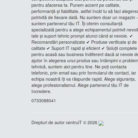
pentru afacerea ta. Punem accent pe calitate,
performanță și fiabilitate, astfel încât tu să faci alegere
potrivită de fiecare dată. Nu suntem doar un magazin 
suntem partenerul tău IT. Îți oferim consultanță
specializată pentru a alege echipamentul potrivit nevoi
tale și suport tehnic prompt atunci când ai nevoie. ✔
Recomandări personalizate ✔ Produse verificate și de
calitate ✔ Suport IT rapid și eficient ✔ Soluții complete
pentru acasă sau business Indiferent dacă ai nevoie d
ajutor în alegerea unui produs sau întâmpini o proble
tehnică, suntem aici pentru tine. Ne poți contacta
telefonic, prin email sau prin formularul de contact, iar
echipa noastră îți va răspunde rapid. Alege siguranța,
alege profesionalismul. Alege partenerul tău IT de
încredere.
0733088041
Drepturi de autor centruiT © 2026