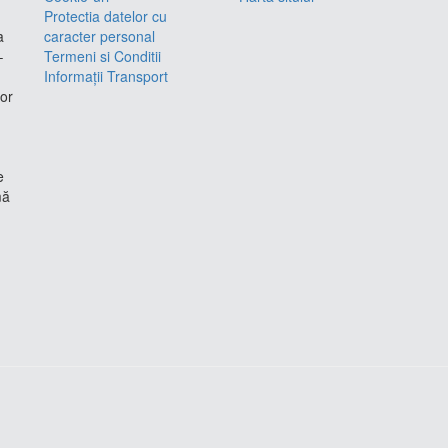
Protectia datelor cu
a
caracter personal
–
Termeni si Conditii
Informații Transport
lor
e
mă