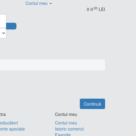
Contul meu
,00
0
0
LEI
Continuă
tra
Contul meu
oducători
Contul meu
erte speciale
Istoric comenzi
Favorite