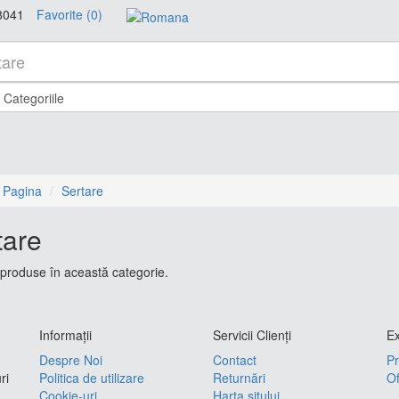
8041
Favorite (0)
 Pagina
Sertare
tare
produse în această categorie.
Informaţii
Servicii Clienţi
Ex
Despre Noi
Contact
Pr
ri
Politica de utilizare
Returnări
Of
Cookie-uri
Harta sitului