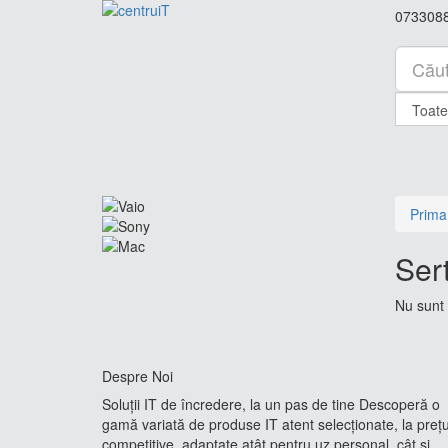
073308
Prima
Ser
Nu sunt 
Despre Noi
Soluții IT de încredere, la un pas de tine Descoperă o
gamă variată de produse IT atent selecționate, la prețu
competitive, adaptate atât pentru uz personal, cât și