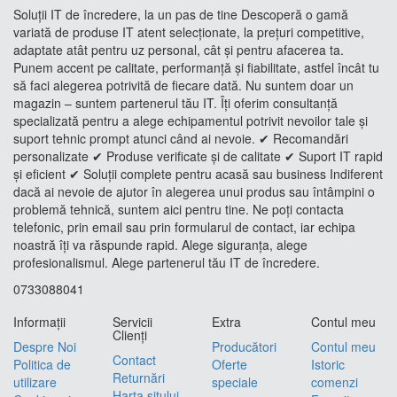
Soluții IT de încredere, la un pas de tine Descoperă o gamă
variată de produse IT atent selecționate, la prețuri competitive,
adaptate atât pentru uz personal, cât și pentru afacerea ta.
Punem accent pe calitate, performanță și fiabilitate, astfel încât tu
să faci alegerea potrivită de fiecare dată. Nu suntem doar un
magazin – suntem partenerul tău IT. Îți oferim consultanță
specializată pentru a alege echipamentul potrivit nevoilor tale și
suport tehnic prompt atunci când ai nevoie. ✔ Recomandări
personalizate ✔ Produse verificate și de calitate ✔ Suport IT rapid
și eficient ✔ Soluții complete pentru acasă sau business Indiferent
dacă ai nevoie de ajutor în alegerea unui produs sau întâmpini o
problemă tehnică, suntem aici pentru tine. Ne poți contacta
telefonic, prin email sau prin formularul de contact, iar echipa
noastră îți va răspunde rapid. Alege siguranța, alege
profesionalismul. Alege partenerul tău IT de încredere.
0733088041
Informaţii
Servicii
Extra
Contul meu
Clienţi
Despre Noi
Producători
Contul meu
Contact
Politica de
Oferte
Istoric
Returnări
utilizare
speciale
comenzi
Harta sitului