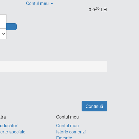
Contul meu
,00
0
0
LEI
Continuă
tra
Contul meu
oducători
Contul meu
erte speciale
Istoric comenzi
Favorite