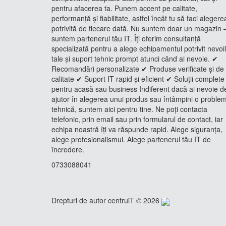
pentru afacerea ta. Punem accent pe calitate,
performanță și fiabilitate, astfel încât tu să faci alegere
potrivită de fiecare dată. Nu suntem doar un magazin 
suntem partenerul tău IT. Îți oferim consultanță
specializată pentru a alege echipamentul potrivit nevoi
tale și suport tehnic prompt atunci când ai nevoie. ✔
Recomandări personalizate ✔ Produse verificate și de
calitate ✔ Suport IT rapid și eficient ✔ Soluții complete
pentru acasă sau business Indiferent dacă ai nevoie d
ajutor în alegerea unui produs sau întâmpini o proble
tehnică, suntem aici pentru tine. Ne poți contacta
telefonic, prin email sau prin formularul de contact, iar
echipa noastră îți va răspunde rapid. Alege siguranța,
alege profesionalismul. Alege partenerul tău IT de
încredere.
0733088041
Drepturi de autor centruiT © 2026