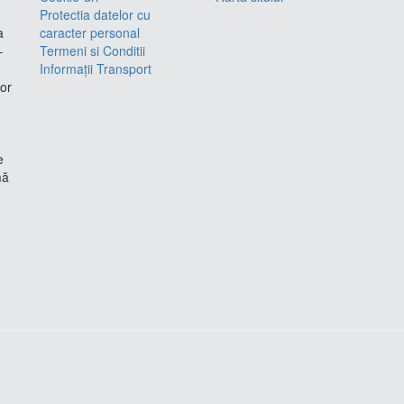
Protectia datelor cu
a
caracter personal
–
Termeni si Conditii
Informații Transport
lor
e
mă