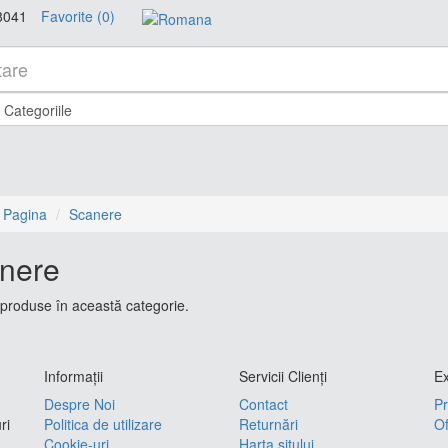
8041
Favorite (0)
 Pagina
Scanere
nere
produse în această categorie.
Informaţii
Servicii Clienţi
Ex
Despre Noi
Contact
Pr
ri
Politica de utilizare
Returnări
Of
Cookie-uri
Harta sitului