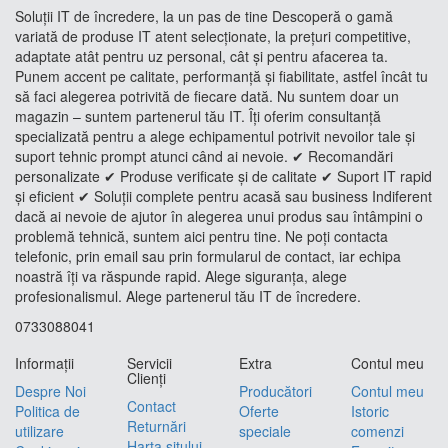
Soluții IT de încredere, la un pas de tine Descoperă o gamă
variată de produse IT atent selecționate, la prețuri competitive,
adaptate atât pentru uz personal, cât și pentru afacerea ta.
Punem accent pe calitate, performanță și fiabilitate, astfel încât tu
să faci alegerea potrivită de fiecare dată. Nu suntem doar un
magazin – suntem partenerul tău IT. Îți oferim consultanță
specializată pentru a alege echipamentul potrivit nevoilor tale și
suport tehnic prompt atunci când ai nevoie. ✔ Recomandări
personalizate ✔ Produse verificate și de calitate ✔ Suport IT rapid
și eficient ✔ Soluții complete pentru acasă sau business Indiferent
dacă ai nevoie de ajutor în alegerea unui produs sau întâmpini o
problemă tehnică, suntem aici pentru tine. Ne poți contacta
telefonic, prin email sau prin formularul de contact, iar echipa
noastră îți va răspunde rapid. Alege siguranța, alege
profesionalismul. Alege partenerul tău IT de încredere.
0733088041
Informaţii
Servicii
Extra
Contul meu
Clienţi
Despre Noi
Producători
Contul meu
Contact
Politica de
Oferte
Istoric
Returnări
utilizare
speciale
comenzi
Harta sitului