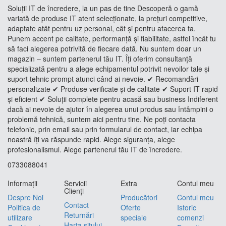
Soluții IT de încredere, la un pas de tine Descoperă o gamă
variată de produse IT atent selecționate, la prețuri competitive,
adaptate atât pentru uz personal, cât și pentru afacerea ta.
Punem accent pe calitate, performanță și fiabilitate, astfel încât tu
să faci alegerea potrivită de fiecare dată. Nu suntem doar un
magazin – suntem partenerul tău IT. Îți oferim consultanță
specializată pentru a alege echipamentul potrivit nevoilor tale și
suport tehnic prompt atunci când ai nevoie. ✔ Recomandări
personalizate ✔ Produse verificate și de calitate ✔ Suport IT rapid
și eficient ✔ Soluții complete pentru acasă sau business Indiferent
dacă ai nevoie de ajutor în alegerea unui produs sau întâmpini o
problemă tehnică, suntem aici pentru tine. Ne poți contacta
telefonic, prin email sau prin formularul de contact, iar echipa
noastră îți va răspunde rapid. Alege siguranța, alege
profesionalismul. Alege partenerul tău IT de încredere.
0733088041
Informaţii
Servicii
Extra
Contul meu
Clienţi
Despre Noi
Producători
Contul meu
Contact
Politica de
Oferte
Istoric
Returnări
utilizare
speciale
comenzi
Harta sitului