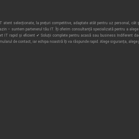
atent selecționate, la prețuri competitive, adaptate atât pentru uz personal, cât ș
azin – suntem partenerul tău IT. Îți oferim consultanță specializată pentru a alege 
t IT rapid și eficient ✔ Soluții complete pentru acasă sau business Indiferent d
rmularul de contact, iar echipa noastră îți va răspunde rapid. Alege siguranța, alege