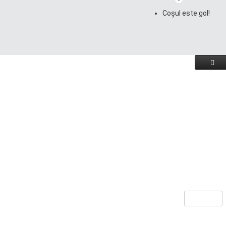
Coșul este gol!
Continuă