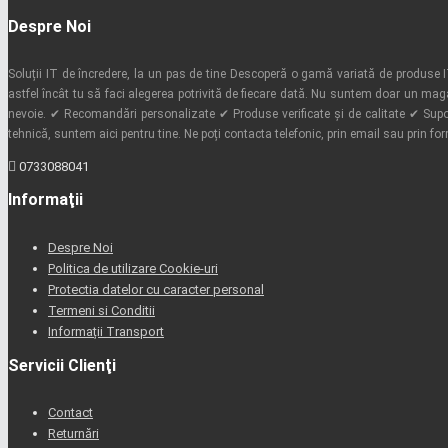
Despre Noi
Soluții IT de încredere, la un pas de tine Descoperă o gamă variată de produse IT 
astfel încât tu să faci alegerea potrivită de fiecare dată. Nu suntem doar un mag
nevoie. ✔ Recomandări personalizate ✔ Produse verificate și de calitate ✔ Supor
tehnică, suntem aici pentru tine. Ne poți contacta telefonic, prin email sau prin fo
0733088041
Informaţii
Despre Noi
Politica de utilizare Cookie-uri
Protectia datelor cu caracter personal
Termeni si Conditii
Informații Transport
Servicii Clienţi
Contact
Returnări