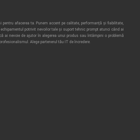
i pentru afacerea ta. Punem accent pe calitate, performanță și fiabilitate,
echipamentul potrivit nevoilor tale și suport tehnic prompt atunci când ai
acă ai nevoie de ajutor în alegerea unui produs sau întâmpini o problemă
 profesionalismul. Alege partenerul tău IT de încredere.