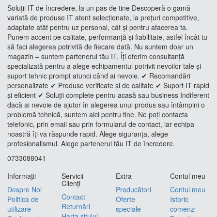
Soluții IT de încredere, la un pas de tine Descoperă o gamă
variată de produse IT atent selecționate, la prețuri competitive,
adaptate atât pentru uz personal, cât și pentru afacerea ta.
Punem accent pe calitate, performanță și fiabilitate, astfel încât tu
să faci alegerea potrivită de fiecare dată. Nu suntem doar un
magazin – suntem partenerul tău IT. Îți oferim consultanță
specializată pentru a alege echipamentul potrivit nevoilor tale și
suport tehnic prompt atunci când ai nevoie. ✔ Recomandări
personalizate ✔ Produse verificate și de calitate ✔ Suport IT rapid
și eficient ✔ Soluții complete pentru acasă sau business Indiferent
dacă ai nevoie de ajutor în alegerea unui produs sau întâmpini o
problemă tehnică, suntem aici pentru tine. Ne poți contacta
telefonic, prin email sau prin formularul de contact, iar echipa
noastră îți va răspunde rapid. Alege siguranța, alege
profesionalismul. Alege partenerul tău IT de încredere.
0733088041
Informaţii
Servicii
Extra
Contul meu
Clienţi
Despre Noi
Producători
Contul meu
Contact
Politica de
Oferte
Istoric
Returnări
utilizare
speciale
comenzi
Harta sitului