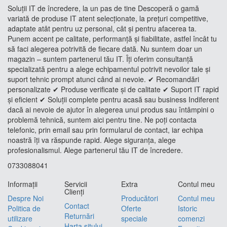
Soluții IT de încredere, la un pas de tine Descoperă o gamă
variată de produse IT atent selecționate, la prețuri competitive,
adaptate atât pentru uz personal, cât și pentru afacerea ta.
Punem accent pe calitate, performanță și fiabilitate, astfel încât tu
să faci alegerea potrivită de fiecare dată. Nu suntem doar un
magazin – suntem partenerul tău IT. Îți oferim consultanță
specializată pentru a alege echipamentul potrivit nevoilor tale și
suport tehnic prompt atunci când ai nevoie. ✔ Recomandări
personalizate ✔ Produse verificate și de calitate ✔ Suport IT rapid
și eficient ✔ Soluții complete pentru acasă sau business Indiferent
dacă ai nevoie de ajutor în alegerea unui produs sau întâmpini o
problemă tehnică, suntem aici pentru tine. Ne poți contacta
telefonic, prin email sau prin formularul de contact, iar echipa
noastră îți va răspunde rapid. Alege siguranța, alege
profesionalismul. Alege partenerul tău IT de încredere.
0733088041
Informaţii
Servicii
Extra
Contul meu
Clienţi
Despre Noi
Producători
Contul meu
Contact
Politica de
Oferte
Istoric
Returnări
utilizare
speciale
comenzi
Harta sitului