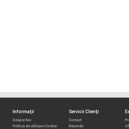
Informaţii
Servicii Clienţi
E
Despre Noi
Contact
Pr
Politica de utilizare Cookie-
Returnări
Of