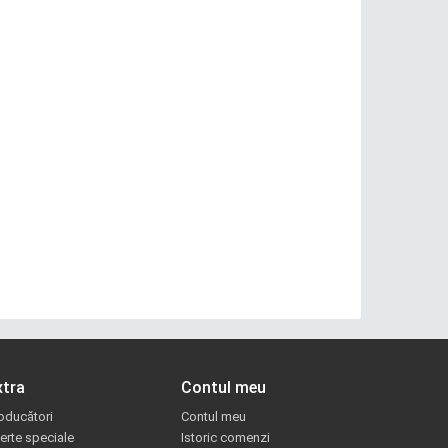
xtra
Contul meu
oducători
Contul meu
erte speciale
Istoric comenzi