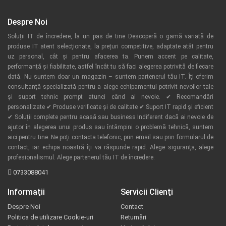
Despre Noi
Soluții IT de încredere, la un pas de tine Descoperă o gamă variată de
produse IT atent selecționate, la prețuri competitive, adaptate atât pentru
uz personal, cât și pentru afacerea ta. Punem accent pe calitate,
performanță și fiabilitate, astfel încât tu să faci alegerea potrivită de fiecare
dată. Nu suntem doar un magazin – suntem partenerul tău IT. Îți oferim
consultanță specializată pentru a alege echipamentul potrivit nevoilor tale
și suport tehnic prompt atunci când ai nevoie. ✔ Recomandări
personalizate ✔ Produse verificate și de calitate ✔ Suport IT rapid și eficient
✔ Soluții complete pentru acasă sau business Indiferent dacă ai nevoie de
ajutor în alegerea unui produs sau întâmpini o problemă tehnică, suntem
aici pentru tine. Ne poți contacta telefonic, prin email sau prin formularul de
contact, iar echipa noastră îți va răspunde rapid. Alege siguranța, alege
profesionalismul. Alege partenerul tău IT de încredere.
0733088041
Informaţii
Servicii Clienţi
Despre Noi
Contact
Politica de utilizare Cookie-uri
Returnări