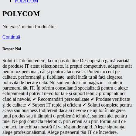
POLYCOM
POLYCOM
Nu există niciun Producător.
Continuă
Despre Noi
Soluții IT de încredere, la un pas de tine Descoperă o gamă variată
de produse IT atent selecționate, la prețuri competitive, adaptate atât
pentru uz personal, cât și pentru afacerea ta. Punem accent pe
calitate, performanță și fiabilitate, astfel încât tu să faci alegerea
potrivită de fiecare dată. Nu suntem doar un magazin – suntem
partenerul tău IT. Îți oferim consultanță specializată pentru a alege
echipamentul potrivit nevoilor tale și suport tehnic prompt atunci
când ai nevoie. ✔ Recomandări personalizate ✔ Produse verificate
și de calitate ✔ Suport IT rapid și eficient ✔ Soluții complete pentru
acasă sau business Indiferent dacă ai nevoie de ajutor în alegerea
unui produs sau întâmpini o problemă tehnică, suntem aici pentru
tine. Ne poți contacta telefonic, prin email sau prin formularul de
contact, iar echipa noastră îți va răspunde rapid. Alege siguranța,
alege profesionalismul. Alege partenerul tău IT de încredere.