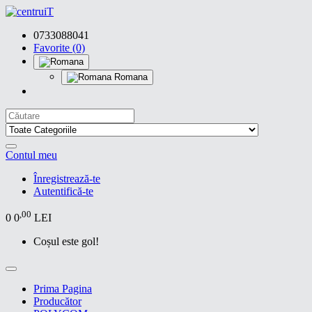
0733088041
Favorite (0)
Romana
Contul meu
Înregistrează-te
Autentifică-te
,00
0
0
LEI
Coșul este gol!
Prima Pagina
Producător