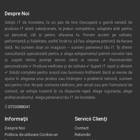
Despre Noi
Soluții IT de încredere, la un pas de tine Descoperă o gamă variată de
produse IT atent selecționate, la prețuri competitive, adaptate atât pentru
uz personal, cât și pentru afacerea ta. Punem accent pe calitate,
performanță și fiabilitate, astfel încât tu să faci alegerea potrivită de fiecare
dată. Nu suntem doar un magazin – suntem partenerul tău IT. Îți oferim
consultanță specializată pentru a alege echipamentul potrivit nevoilor tale
și suport tehnic prompt atunci când ai nevoie. ✔ Recomandări
personalizate ✔ Produse verificate și de calitate ✔ Suport IT rapid și eficient
✔ Soluții complete pentru acasă sau business Indiferent dacă ai nevoie de
ajutor în alegerea unui produs sau întâmpini o problemă tehnică, suntem
aici pentru tine. Ne poți contacta telefonic, prin email sau prin formularul de
contact, iar echipa noastră îți va răspunde rapid. Alege siguranța, alege
profesionalismul. Alege partenerul tău IT de încredere.
0733088041
Informaţii
Servicii Clienţi
Despre Noi
Contact
Politica de utilizare Cookie-uri
Returnări