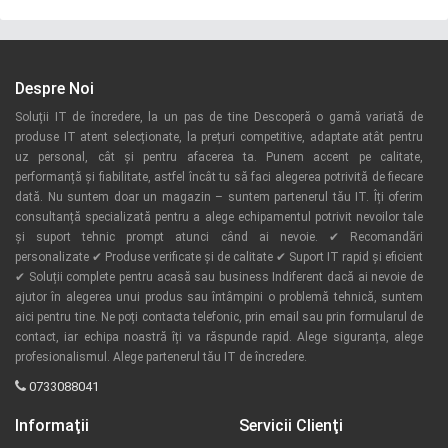
Despre Noi
Soluții IT de încredere, la un pas de tine Descoperă o gamă variată de
produse IT atent selecționate, la prețuri competitive, adaptate atât pentru
uz personal, cât și pentru afacerea ta. Punem accent pe calitate,
performanță și fiabilitate, astfel încât tu să faci alegerea potrivită de fiecare
dată. Nu suntem doar un magazin – suntem partenerul tău IT. Îți oferim
consultanță specializată pentru a alege echipamentul potrivit nevoilor tale
și suport tehnic prompt atunci când ai nevoie. ✔ Recomandări
personalizate ✔ Produse verificate și de calitate ✔ Suport IT rapid și eficient
✔ Soluții complete pentru acasă sau business Indiferent dacă ai nevoie de
ajutor în alegerea unui produs sau întâmpini o problemă tehnică, suntem
aici pentru tine. Ne poți contacta telefonic, prin email sau prin formularul de
contact, iar echipa noastră îți va răspunde rapid. Alege siguranța, alege
profesionalismul. Alege partenerul tău IT de încredere.
0733088041
Informaţii
Servicii Clienţi