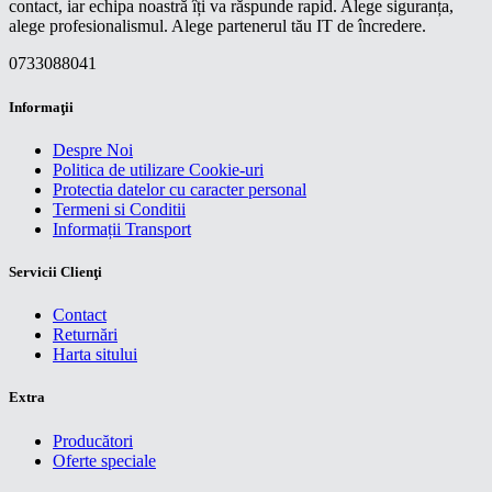
contact, iar echipa noastră îți va răspunde rapid. Alege siguranța,
alege profesionalismul. Alege partenerul tău IT de încredere.
0733088041
Informaţii
Despre Noi
Politica de utilizare Cookie-uri
Protectia datelor cu caracter personal
Termeni si Conditii
Informații Transport
Servicii Clienţi
Contact
Returnări
Harta sitului
Extra
Producători
Oferte speciale