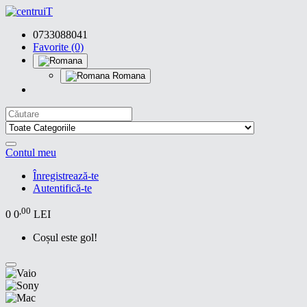
0733088041
Favorite (0)
Romana
Contul meu
Înregistrează-te
Autentifică-te
,00
0
0
LEI
Coșul este gol!