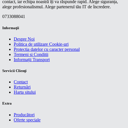
contact, iar echipa noastră îți va răspunde rapid. Alege siguranța,
alege profesionalismul. Alege partenerul tău IT de încredere.
0733088041
Informaţii
Despre Noi
Politica de utilizare Cookie-uri
Protectia datelor cu caracter personal
Termeni si Conditii
Informații Transport
Servicii Clienţi
Contact
Returnări
Harta sitului
Extra
Producători
Oferte speciale