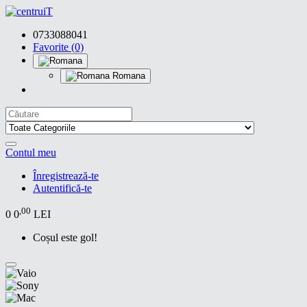
0733088041
Favorite (0)
Romana
Contul meu
Înregistrează-te
Autentifică-te
,00
0
0
LEI
Coșul este gol!