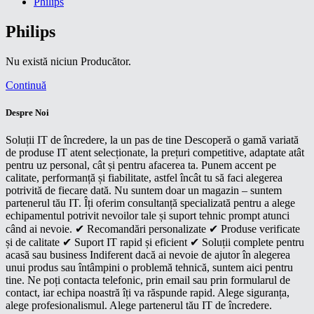
Philips
Philips
Nu există niciun Producător.
Continuă
Despre Noi
Soluții IT de încredere, la un pas de tine Descoperă o gamă variată
de produse IT atent selecționate, la prețuri competitive, adaptate atât
pentru uz personal, cât și pentru afacerea ta. Punem accent pe
calitate, performanță și fiabilitate, astfel încât tu să faci alegerea
potrivită de fiecare dată. Nu suntem doar un magazin – suntem
partenerul tău IT. Îți oferim consultanță specializată pentru a alege
echipamentul potrivit nevoilor tale și suport tehnic prompt atunci
când ai nevoie. ✔ Recomandări personalizate ✔ Produse verificate
și de calitate ✔ Suport IT rapid și eficient ✔ Soluții complete pentru
acasă sau business Indiferent dacă ai nevoie de ajutor în alegerea
unui produs sau întâmpini o problemă tehnică, suntem aici pentru
tine. Ne poți contacta telefonic, prin email sau prin formularul de
contact, iar echipa noastră îți va răspunde rapid. Alege siguranța,
alege profesionalismul. Alege partenerul tău IT de încredere.