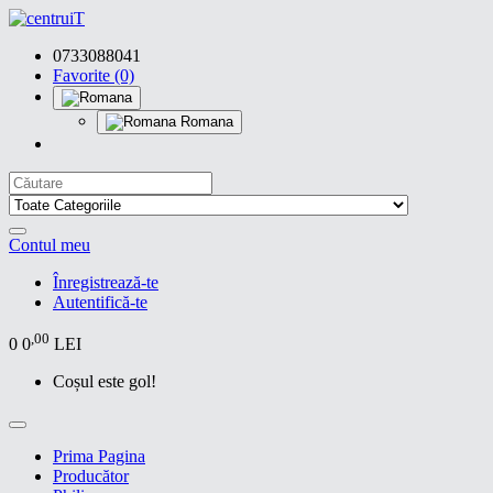
0733088041
Favorite (0)
Romana
Contul meu
Înregistrează-te
Autentifică-te
,00
0
0
LEI
Coșul este gol!
Prima Pagina
Producător