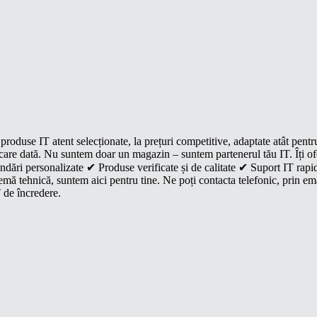
roduse IT atent selecționate, la prețuri competitive, adaptate atât pentr
e fiecare dată. Nu suntem doar un magazin – suntem partenerul tău IT. Îți 
dări personalizate ✔ Produse verificate și de calitate ✔ Suport IT rapid
mă tehnică, suntem aici pentru tine. Ne poți contacta telefonic, prin ema
 de încredere.