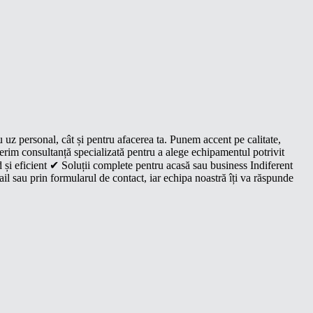
u uz personal, cât și pentru afacerea ta. Punem accent pe calitate,
oferim consultanță specializată pentru a alege echipamentul potrivit
 și eficient ✔ Soluții complete pentru acasă sau business Indiferent
il sau prin formularul de contact, iar echipa noastră îți va răspunde