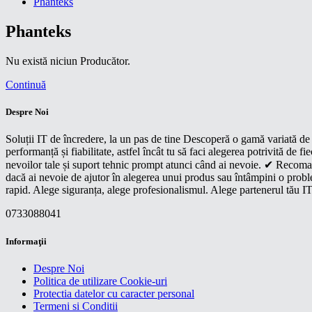
Phanteks
Phanteks
Nu există niciun Producător.
Continuă
Despre Noi
Soluții IT de încredere, la un pas de tine Descoperă o gamă variată de p
performanță și fiabilitate, astfel încât tu să faci alegerea potrivită d
nevoilor tale și suport tehnic prompt atunci când ai nevoie. ✔ Recoman
dacă ai nevoie de ajutor în alegerea unui produs sau întâmpini o proble
rapid. Alege siguranța, alege profesionalismul. Alege partenerul tău IT
0733088041
Informaţii
Despre Noi
Politica de utilizare Cookie-uri
Protectia datelor cu caracter personal
Termeni si Conditii