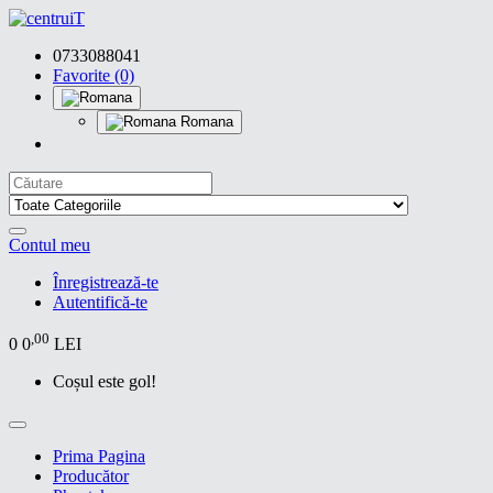
0733088041
Favorite (0)
Romana
Contul meu
Înregistrează-te
Autentifică-te
,00
0
0
LEI
Coșul este gol!
Prima Pagina
Producător