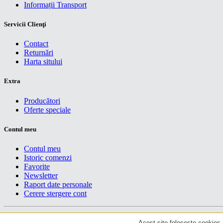
Informații Transport
Servicii Clienţi
Contact
Returnări
Harta sitului
Extra
Producători
Oferte speciale
Contul meu
Contul meu
Istoric comenzi
Favorite
Newsletter
Raport date personale
Cerere stergere cont
Drepturi de autor centruiT © 2026
Acest site foloseste cookies. 