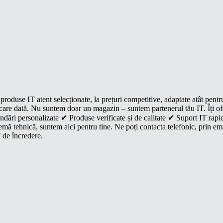
roduse IT atent selecționate, la prețuri competitive, adaptate atât pentr
e fiecare dată. Nu suntem doar un magazin – suntem partenerul tău IT. Îți 
dări personalizate ✔ Produse verificate și de calitate ✔ Suport IT rapid
mă tehnică, suntem aici pentru tine. Ne poți contacta telefonic, prin ema
 de încredere.