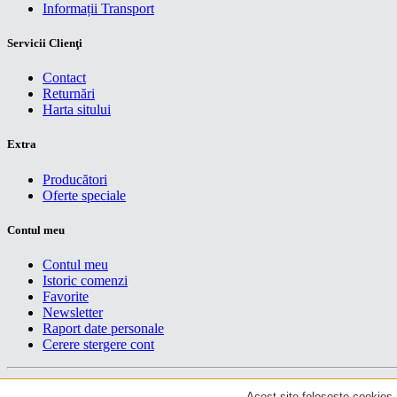
Informații Transport
Servicii Clienţi
Contact
Returnări
Harta sitului
Extra
Producători
Oferte speciale
Contul meu
Contul meu
Istoric comenzi
Favorite
Newsletter
Raport date personale
Cerere stergere cont
Drepturi de autor centruiT © 2026
Acest site foloseste cookies. 