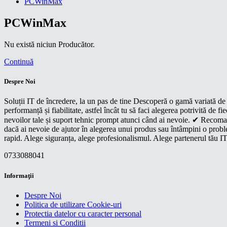
PCWinMax
PCWinMax
Nu există niciun Producător.
Continuă
Despre Noi
Soluții IT de încredere, la un pas de tine Descoperă o gamă variată de p
performanță și fiabilitate, astfel încât tu să faci alegerea potrivită d
nevoilor tale și suport tehnic prompt atunci când ai nevoie. ✔ Recoman
dacă ai nevoie de ajutor în alegerea unui produs sau întâmpini o proble
rapid. Alege siguranța, alege profesionalismul. Alege partenerul tău IT
0733088041
Informaţii
Despre Noi
Politica de utilizare Cookie-uri
Protectia datelor cu caracter personal
Termeni si Conditii