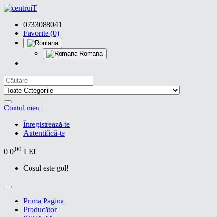
0733088041
Favorite (0)
Romana
Contul meu
Înregistrează-te
Autentifică-te
,00
0
0
LEI
Coșul este gol!
Prima Pagina
Producător