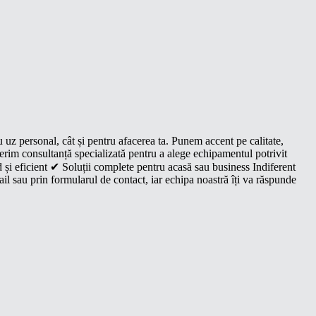
u uz personal, cât și pentru afacerea ta. Punem accent pe calitate,
oferim consultanță specializată pentru a alege echipamentul potrivit
 și eficient ✔ Soluții complete pentru acasă sau business Indiferent
il sau prin formularul de contact, iar echipa noastră îți va răspunde