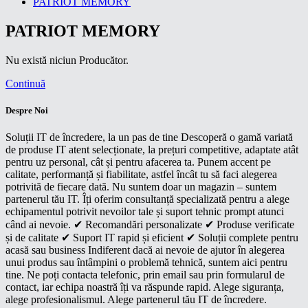
PATRIOT MEMORY
PATRIOT MEMORY
Nu există niciun Producător.
Continuă
Despre Noi
Soluții IT de încredere, la un pas de tine Descoperă o gamă variată
de produse IT atent selecționate, la prețuri competitive, adaptate atât
pentru uz personal, cât și pentru afacerea ta. Punem accent pe
calitate, performanță și fiabilitate, astfel încât tu să faci alegerea
potrivită de fiecare dată. Nu suntem doar un magazin – suntem
partenerul tău IT. Îți oferim consultanță specializată pentru a alege
echipamentul potrivit nevoilor tale și suport tehnic prompt atunci
când ai nevoie. ✔ Recomandări personalizate ✔ Produse verificate
și de calitate ✔ Suport IT rapid și eficient ✔ Soluții complete pentru
acasă sau business Indiferent dacă ai nevoie de ajutor în alegerea
unui produs sau întâmpini o problemă tehnică, suntem aici pentru
tine. Ne poți contacta telefonic, prin email sau prin formularul de
contact, iar echipa noastră îți va răspunde rapid. Alege siguranța,
alege profesionalismul. Alege partenerul tău IT de încredere.