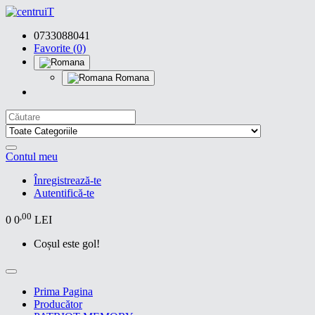
0733088041
Favorite (0)
Romana
Contul meu
Înregistrează-te
Autentifică-te
,00
0
0
LEI
Coșul este gol!
Prima Pagina
Producător