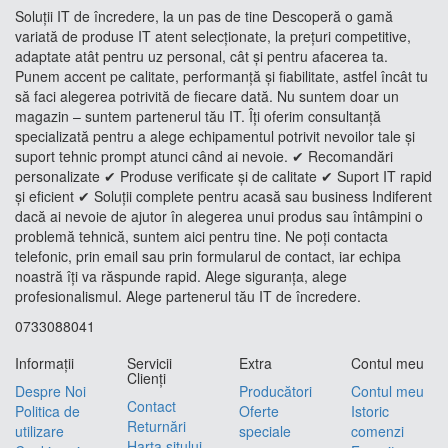
Soluții IT de încredere, la un pas de tine Descoperă o gamă
variată de produse IT atent selecționate, la prețuri competitive,
adaptate atât pentru uz personal, cât și pentru afacerea ta.
Punem accent pe calitate, performanță și fiabilitate, astfel încât tu
să faci alegerea potrivită de fiecare dată. Nu suntem doar un
magazin – suntem partenerul tău IT. Îți oferim consultanță
specializată pentru a alege echipamentul potrivit nevoilor tale și
suport tehnic prompt atunci când ai nevoie. ✔ Recomandări
personalizate ✔ Produse verificate și de calitate ✔ Suport IT rapid
și eficient ✔ Soluții complete pentru acasă sau business Indiferent
dacă ai nevoie de ajutor în alegerea unui produs sau întâmpini o
problemă tehnică, suntem aici pentru tine. Ne poți contacta
telefonic, prin email sau prin formularul de contact, iar echipa
noastră îți va răspunde rapid. Alege siguranța, alege
profesionalismul. Alege partenerul tău IT de încredere.
0733088041
Informaţii
Servicii
Extra
Contul meu
Clienţi
Despre Noi
Producători
Contul meu
Contact
Politica de
Oferte
Istoric
Returnări
utilizare
speciale
comenzi
Harta sitului