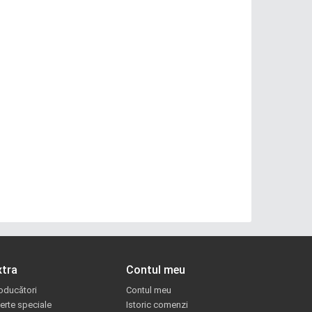
xtra
Contul meu
oducători
Contul meu
erte speciale
Istoric comenzi