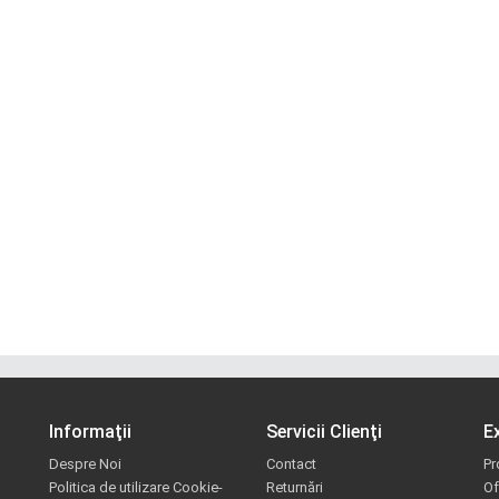
Informaţii
Servicii Clienţi
E
Despre Noi
Contact
Pr
Politica de utilizare Cookie-
Returnări
Of