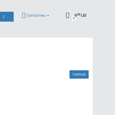
,00
Contul meu
0
LEI
0
Continuă