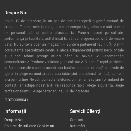
Despre Noi
Soluții IT de încredere, la un pas de tine Descoperă o gamă variată de
produse IT atent selecționate, la prețuri competitive, adaptate atât pentru
uz personal, cât și pentru afacerea ta. Punem accent pe calitate,
performanță și fiabilitate, astfel încât tu să faci alegerea potrivită de fiecare
dată. Nu suntem doar un magazin – suntem partenerul tău IT. Îți oferim
consultanță specializată pentru a alege echipamentul potrivit nevoilor tale
și suport tehnic prompt atunci când ai nevoie. ✔ Recomandări
personalizate ✔ Produse verificate și de calitate ✔ Suport IT rapid și eficient
✔ Soluții complete pentru acasă sau business Indiferent dacă ai nevoie de
ajutor în alegerea unui produs sau întâmpini o problemă tehnică, suntem
aici pentru tine. Ne poți contacta telefonic, prin email sau prin formularul de
contact, iar echipa noastră îți va răspunde rapid. Alege siguranța, alege
profesionalismul. Alege partenerul tău IT de încredere.
0733088041
Informaţii
Servicii Clienţi
Despre Noi
Contact
Politica de utilizare Cookie-uri
Returnări