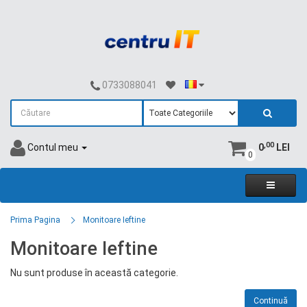
0733088041
,00
Contul meu
0
LEI
0
Prima Pagina
Monitoare Ieftine
Monitoare Ieftine
Nu sunt produse în această categorie.
Continuă