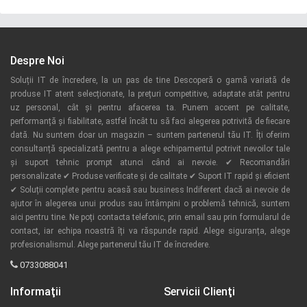
Despre Noi
Soluții IT de încredere, la un pas de tine Descoperă o gamă variată de
produse IT atent selecționate, la prețuri competitive, adaptate atât pentru
uz personal, cât și pentru afacerea ta. Punem accent pe calitate,
performanță și fiabilitate, astfel încât tu să faci alegerea potrivită de fiecare
dată. Nu suntem doar un magazin – suntem partenerul tău IT. Îți oferim
consultanță specializată pentru a alege echipamentul potrivit nevoilor tale
și suport tehnic prompt atunci când ai nevoie. ✔ Recomandări
personalizate ✔ Produse verificate și de calitate ✔ Suport IT rapid și eficient
✔ Soluții complete pentru acasă sau business Indiferent dacă ai nevoie de
ajutor în alegerea unui produs sau întâmpini o problemă tehnică, suntem
aici pentru tine. Ne poți contacta telefonic, prin email sau prin formularul de
contact, iar echipa noastră îți va răspunde rapid. Alege siguranța, alege
profesionalismul. Alege partenerul tău IT de încredere.
0733088041
Informaţii
Servicii Clienţi