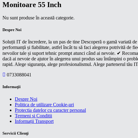
Monitoare 55 Inch
Nu sunt produse în această categorie.
Despre Noi
Soluții IT de încredere, la un pas de tine Descoperă o gamă variată de p
performanță și fiabilitate, astfel încât tu să faci alegerea potrivită d
nevoilor tale și suport tehnic prompt atunci când ai nevoie. ✔ Recoman
dacă ai nevoie de ajutor în alegerea unui produs sau întâmpini o proble
rapid. Alege siguranța, alege profesionalismul. Alege partenerul tău IT
0733088041
Informaţii
Despre Noi
Politica de utilizare Cookie-uri
Protectia datelor cu caracter personal
Termeni si Conditii
Informații Transport
Servicii Clienţi