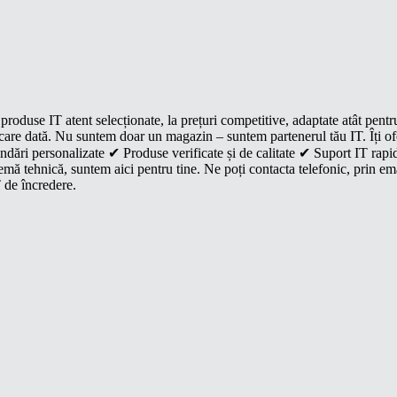
roduse IT atent selecționate, la prețuri competitive, adaptate atât pentr
e fiecare dată. Nu suntem doar un magazin – suntem partenerul tău IT. Îți 
dări personalizate ✔ Produse verificate și de calitate ✔ Suport IT rapid
mă tehnică, suntem aici pentru tine. Ne poți contacta telefonic, prin ema
 de încredere.