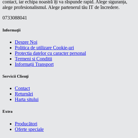
contact, iar echipa noastră îți va răspunde rapid. Alege siguranța,
alege profesionalismul. Alege partenerul tău IT de încredere.
0733088041
Informaţii
Despre Noi
Politica de utilizare Cookie-uri
Protectia datelor cu caracter personal
Termeni si Conditii
Informații Transport
Servicii Clienţi
Contact
Returnări
Harta sitului
Extra
Producători
Oferte speciale