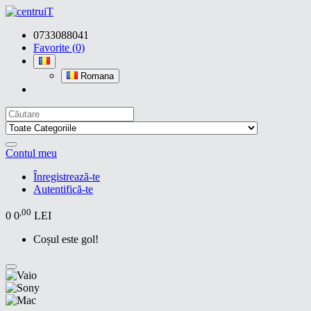
0733088041
Favorite (0)
Romana
Contul meu
Înregistrează-te
Autentifică-te
,00
0
0
LEI
Coșul este gol!