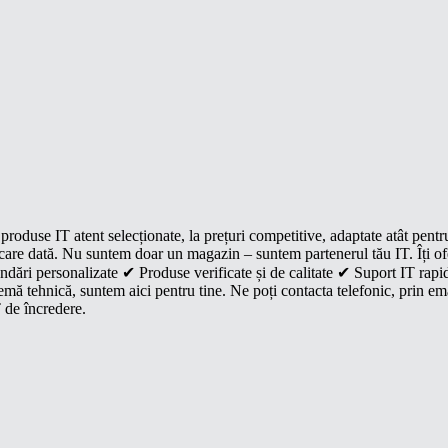
roduse IT atent selecționate, la prețuri competitive, adaptate atât pentr
e fiecare dată. Nu suntem doar un magazin – suntem partenerul tău IT. Îți 
dări personalizate ✔ Produse verificate și de calitate ✔ Suport IT rapid
mă tehnică, suntem aici pentru tine. Ne poți contacta telefonic, prin ema
 de încredere.