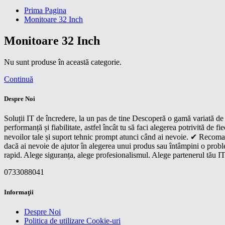
Prima Pagina
Monitoare 32 Inch
Monitoare 32 Inch
Nu sunt produse în această categorie.
Continuă
Despre Noi
Soluții IT de încredere, la un pas de tine Descoperă o gamă variată de p
performanță și fiabilitate, astfel încât tu să faci alegerea potrivită d
nevoilor tale și suport tehnic prompt atunci când ai nevoie. ✔ Recoman
dacă ai nevoie de ajutor în alegerea unui produs sau întâmpini o proble
rapid. Alege siguranța, alege profesionalismul. Alege partenerul tău IT
0733088041
Informaţii
Despre Noi
Politica de utilizare Cookie-uri