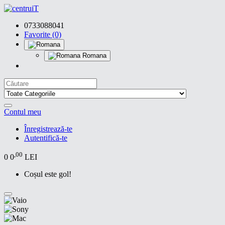
0733088041
Favorite (0)
Romana
Contul meu
Înregistrează-te
Autentifică-te
,00
0
0
LEI
Coșul este gol!