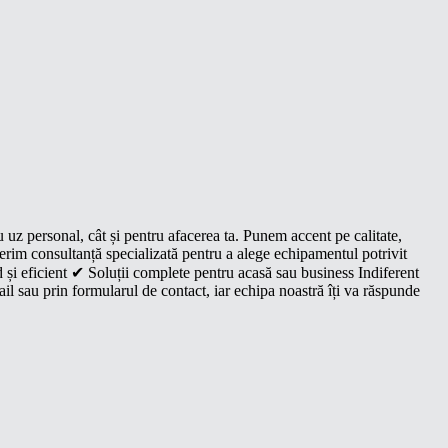
u uz personal, cât și pentru afacerea ta. Punem accent pe calitate,
oferim consultanță specializată pentru a alege echipamentul potrivit
 și eficient ✔ Soluții complete pentru acasă sau business Indiferent
il sau prin formularul de contact, iar echipa noastră îți va răspunde