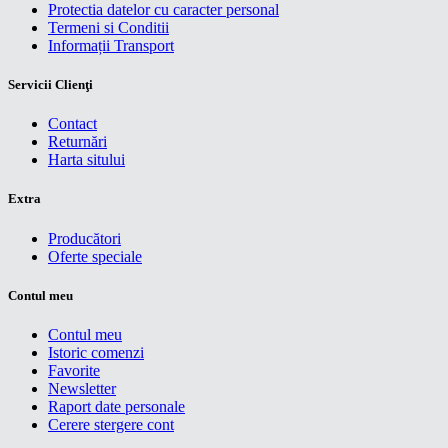
Protectia datelor cu caracter personal
Termeni si Conditii
Informații Transport
Servicii Clienţi
Contact
Returnări
Harta sitului
Extra
Producători
Oferte speciale
Contul meu
Contul meu
Istoric comenzi
Favorite
Newsletter
Raport date personale
Cerere stergere cont