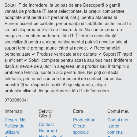
Soluții IT de încredere, la un pas de tine Descoperă o gamă
variată de produse IT atent selecționate, la prețuri competitive,
adaptate atât pentru uz personal, cât și pentru afacerea ta.
Punem accent pe calitate, performanță și fiabilitate, astfel încât tu
să faci alegerea potrivită de fiecare dată. Nu suntem doar un
magazin – suntem partenerul tău IT. Îți oferim consultanță
specializată pentru a alege echipamentul potrivit nevoilor tale și
suport tehnic prompt atunci când ai nevoie. ✔ Recomandări
personalizate ✔ Produse verificate și de calitate ✔ Suport IT rapid
și eficient ✔ Soluții complete pentru acasă sau business Indiferent
dacă ai nevoie de ajutor în alegerea unui produs sau întâmpini o
problemă tehnică, suntem aici pentru tine. Ne poți contacta
telefonic, prin email sau prin formularul de contact, iar echipa
noastră îți va răspunde rapid. Alege siguranța, alege
profesionalismul. Alege partenerul tău IT de încredere.
0733088041
Informaţii
Servicii
Extra
Contul meu
Clienţi
Despre Noi
Producători
Contul meu
Contact
Politica de
Oferte
Istoric
Returnări
utilizare
speciale
comenzi
Harta sitului